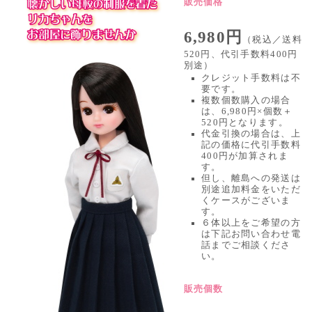
販売価格
6,980円
（税込／送料
520円、代引手数料400円
別途）
クレジット手数料は不
要です。
複数個数購入の場合
は、6,980円×個数＋
520円となります。
代金引換の場合は、上
記の価格に代引手数料
400円が加算されま
す。
但し、離島への発送は
別途追加料金をいただ
くケースがございま
す。
６体以上をご希望の方
は下記お問い合わせ電
話までご相談くださ
い。
販売個数