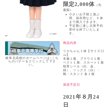
限定2,000体
（先
着順）
小さいお子様と遊ぶ
用、保存用など、５体
まで購入できます。
予定数に達し次第予約
受付を終了いたしま
す。
商品内容
リカちゃん１体【サイズ22
㎝】
岐阜北高校のホームページは↑こち
冬服１着、ブラウス１着、
らのバナーをクリックして下さ
ベスト１着、スカート１着
い。
校章シール（白、金、
緑）、ソックス（白）・
靴・スタンド 各１個
発送予定日
2021年８月24
日