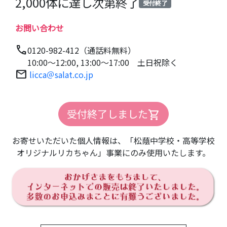
2,000体に達し次第終了
受付終了
お問い合わせ
call
0120-982-412（通話料無料）
10:00～12:00, 13:00～17:00 土日祝除く
mail
licca＠salat.co.jp
受付終了しました
shopping_cart
お寄せいただいた個人情報は、「松蔭中学校・高等学校
オリジナルリカちゃん」事業にのみ使用いたします。