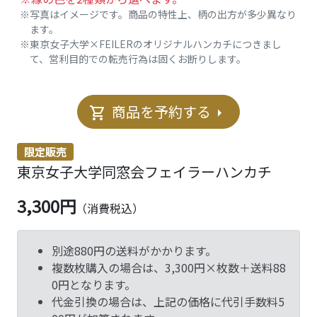
※写真はイメージです。商品の特性上、柄の出方が多少異なり
ます。
※東京女子大学×FEILERのオリジナルハンカチにつきまし
て、営利目的での転売行為は固くお断りします。
商品を予約する
shopping_cart
arrow_right
限定販売
東京女子大学同窓会フェイラーハンカチ
3,300円
（消費税込）
別途880円の送料がかかります。
複数枚購入の場合は、3,300円×枚数＋送料88
0円となります。
代金引換の場合は、上記の価格に代引手数料5